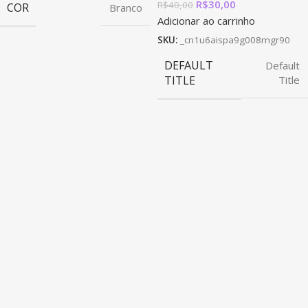
R$
30,00
R$
40,00
COR
Branco
Adicionar ao carrinho
SKU:
_cn1u6aispa9g008mgr90
DEFAULT
Default
TITLE
Title