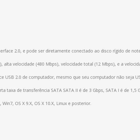
terface 2.0, e pode ser diretamente conectado ao disco rígido de no
s), alta velocidade (480 Mbps), velocidade total (12 Mbps), e a vel
ce USB 2.0 de computador, mesmo que seu computador não seja US
orta taxa de transferência SATA SATA II é de 3 Gbps, SATA I é de 1,5 
in7, OS X 9.X, OS X 10.X, Linux e posterior.