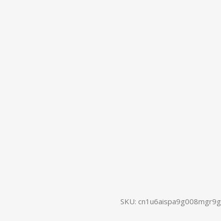
SKU:
cn1u6aispa9g008mgr9g